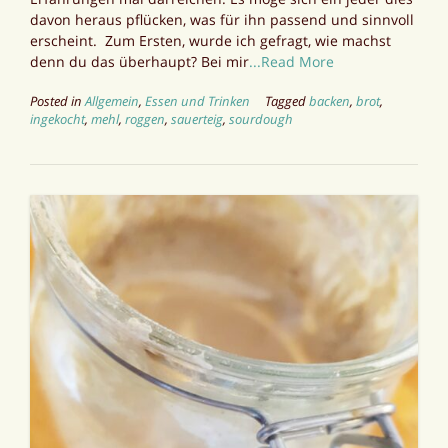
davon heraus pflücken, was für ihn passend und sinnvoll
erscheint. Zum Ersten, wurde ich gefragt, wie machst
denn du das überhaupt? Bei mir
...Read More
Posted in
Allgemein
,
Essen und Trinken
Tagged
backen
,
brot
,
ingekocht
,
mehl
,
roggen
,
sauerteig
,
sourdough