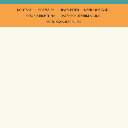
KONTAKT
IMPRESSUM
NEWSLETTER
ÜBER INGE JOSEL
COOKIE-RICHTLINIE
DATENSCHUTZERKLÄRUNG
HAFTUNGSAUSSCHLUSS