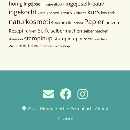
honig
ingejoselkreativ
ingejosel
ingejoselkocht
ingekocht
kurs
kochen
kreativ
kräuter
low carb
karte
naturkosmetik
Papier
putzen
naturseife
panda
Seife
Rezept
selbermachen
rühren
selber machen
stampinup
stampin up
tutorial
shampoo
waschen
waschmittel
Weihnachten
workshop
Graz, Himmelreich * Pettenbach, Almtal
©ingejosel