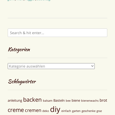
Kategorien
Kategorien
Schlagwörter
backen
brot
anleitung
Basteln
biene
balsam
bee
bienenwachs
diy
creme
cremen
deko
einfach
garten
geschenke
graz