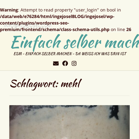
Warning
: Attempt to read property "user_login" on bool in
/data/web/e76284/html/ingejoselBLOG/ingejosel/wp-
content/plugins/wordpress-seo-
INFO@INGEJOSEL.COM
premium/frontend/schema/class-schema-utils.php
on line
26
Einfach selber mach
ESM - EINFACH SELBER MACHEN - DA WEISS ICH WAS DRIN IST
Schlagwort:
mehl