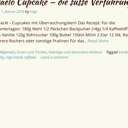
aelo Cupcake — die süsse Verführu
n
1. Januar 2016
by
Inge
ckt - Cupcakes mit Überraschungskern Das Rezept: Für die
terlagen: 180g Mehl 1/2 Päckchen Backpulver (=8g) 1/4 Kaffeelöff
Vanille 120g Rohrzucker 100g Butter 150ml Milch 2 Eier 12 Stk. Ra
rero Rochers oder sonstige Pralinen Für das
...Read More
Allgemein
,
Essen und Trinken
,
Feiertage und besondere Anlässe
Tagged
back
diy
,
inge bäckt
,
raffaelo
Leave a comment