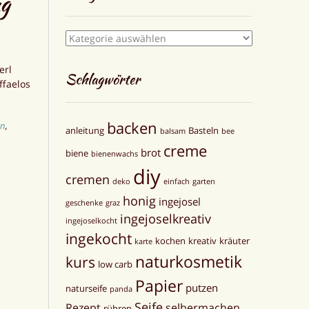
ng
Kategorien
erl
Schlagwörter
ffaelos
backen
en
,
anleitung
Basteln
balsam
bee
creme
brot
biene
bienenwachs
diy
cremen
deko
einfach
garten
honig
ingejosel
geschenke
graz
ingejoselkreativ
ingejoselkocht
ingekocht
kochen
kreativ
kräuter
karte
naturkosmetik
kurs
low carb
Papier
putzen
naturseife
panda
Seife
Rezept
selbermachen
rühren