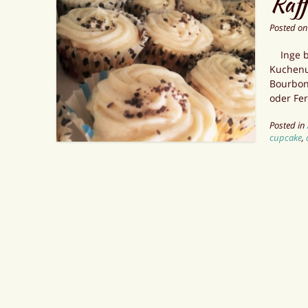
Raff
Posted o
Inge bä
Kuchenun
Bourbon-
oder Fer
Posted in
cupcake
,