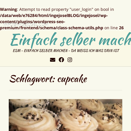
Warning
: Attempt to read property "user_login" on bool in
/data/web/e76284/html/ingejoselBLOG/ingejosel/wp-
content/plugins/wordpress-seo-
INFO@INGEJOSEL.COM
premium/frontend/schema/class-schema-utils.php
on line
26
Einfach selber mach
ESM - EINFACH SELBER MACHEN - DA WEISS ICH WAS DRIN IST
Schlagwort:
cupcake