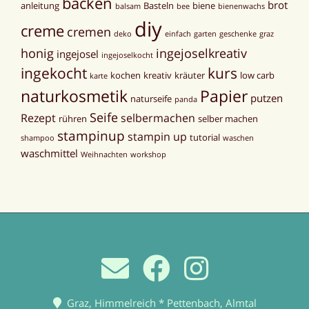
backen
brot
anleitung
Basteln
biene
balsam
bee
bienenwachs
diy
creme
cremen
deko
einfach
garten
geschenke
graz
honig
ingejoselkreativ
ingejosel
ingejoselkocht
ingekocht
kurs
kochen
kreativ
kräuter
low carb
karte
naturkosmetik
Papier
putzen
naturseife
panda
Seife
Rezept
selbermachen
rühren
selber machen
stampinup
stampin up
tutorial
shampoo
waschen
waschmittel
Weihnachten
workshop
Graz, Himmelreich * Pettenbach, Almtal