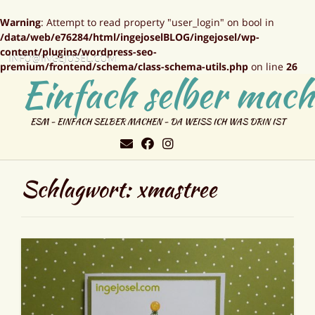
Warning
: Attempt to read property "user_login" on bool in
/data/web/e76284/html/ingejoselBLOG/ingejosel/wp-
content/plugins/wordpress-seo-
INFO@INGEJOSEL.COM
premium/frontend/schema/class-schema-utils.php
on line
26
Einfach selber mach
ESM - EINFACH SELBER MACHEN - DA WEISS ICH WAS DRIN IST
Schlagwort:
xmastree