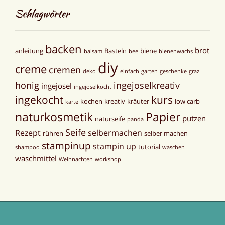
Schlagwörter
backen
brot
anleitung
Basteln
biene
balsam
bee
bienenwachs
diy
creme
cremen
deko
einfach
garten
geschenke
graz
honig
ingejoselkreativ
ingejosel
ingejoselkocht
ingekocht
kurs
kochen
kreativ
kräuter
low carb
karte
naturkosmetik
Papier
putzen
naturseife
panda
Seife
Rezept
selbermachen
rühren
selber machen
stampinup
stampin up
tutorial
shampoo
waschen
waschmittel
Weihnachten
workshop