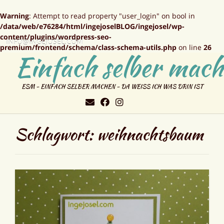
Warning
: Attempt to read property "user_login" on bool in
/data/web/e76284/html/ingejoselBLOG/ingejosel/wp-
content/plugins/wordpress-seo-
INFO@INGEJOSEL.COM
premium/frontend/schema/class-schema-utils.php
on line
26
Einfach selber mach
ESM - EINFACH SELBER MACHEN - DA WEISS ICH WAS DRIN IST
Schlagwort:
weihnachtsbaum