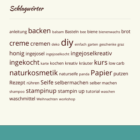
Schlagwörter
backen
brot
anleitung
Basteln
biene
balsam
bee
bienenwachs
diy
creme
cremen
deko
einfach
garten
geschenke
graz
honig
ingejoselkreativ
ingejosel
ingejoselkocht
ingekocht
kurs
kochen
kreativ
kräuter
low carb
karte
naturkosmetik
Papier
putzen
naturseife
panda
Seife
Rezept
selbermachen
rühren
selber machen
stampinup
stampin up
tutorial
shampoo
waschen
waschmittel
Weihnachten
workshop